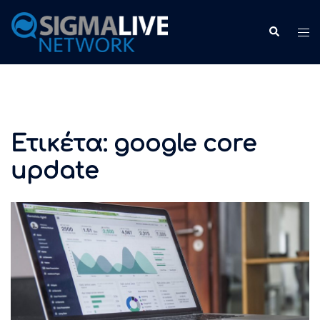
Skip
to
Search
Tog
content
me
Ετικέτα:
google core
update