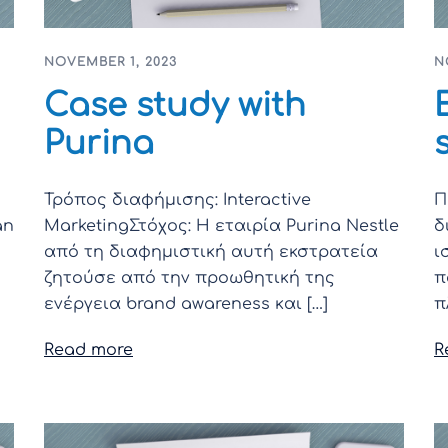
NOVEMBER 1, 2023
N
Case study with
Purina
Τρόπος διαφήμισης: Interactive
Π
an
MarketingΣτόχος: Η εταιρία Purina Nestle
δ
από τη διαφημιστική αυτή εκστρατεία
ι
ζητούσε από την προωθητική της
π
ενέργεια brand awareness και […]
π
Read more
R