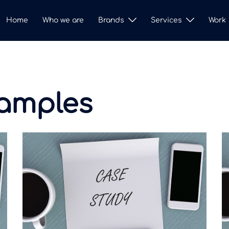
Home
Who we are
Brands
Services
Work
amples