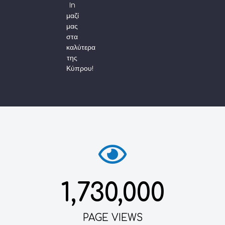
In
μαζί
μας
στα
καλύτερα
της
Κύπρου!
1,730,000
PAGE VIEWS