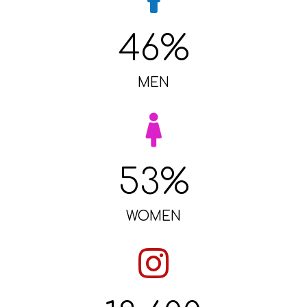
46
%
MEN
53
%
WOMEN