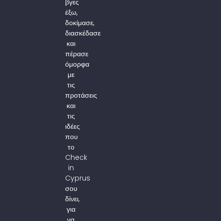
βγες
έξω,
δοκίμασε,
διασκέδασε
και
πέρασε
όμορφα
με
τις
προτάσεις
και
τις
ιδέες
που
το
Check
in
Cyprus
σου
δίνει,
για
να