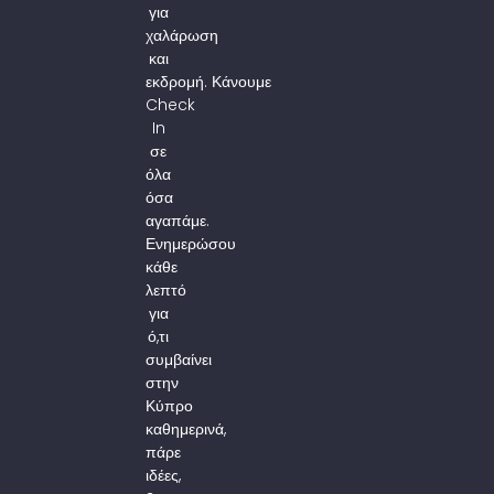
για
χαλάρωση
και
εκδρομή. Κάνουμε
Check
In
σε
όλα
όσα
αγαπάμε.
Ενημερώσου
κάθε
λεπτό
για
ό,τι
συμβαίνει
στην
Κύπρο
καθημερινά,
πάρε
ιδέες,