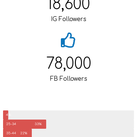
18,600
IG Followers
78,000
FB Followers
18-24
4%
25-34
33%
35-44
22%