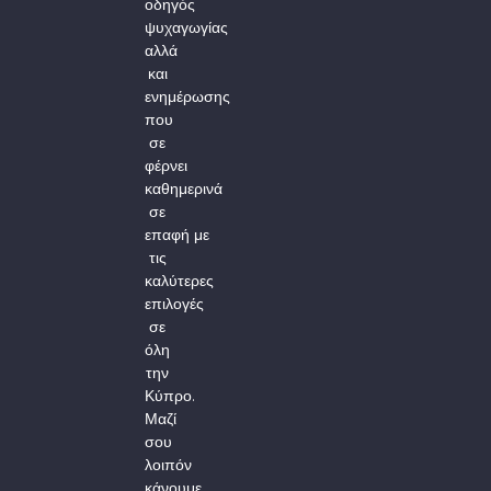
οδηγός
ψυχαγωγίας
αλλά
και
ενημέρωσης
που
σε
φέρνει
καθημερινά
σε
επαφή με
τις
καλύτερες
επιλογές
σε
όλη
την
Κύπρο.
Μαζί
σου
λοιπόν
κάνουμε