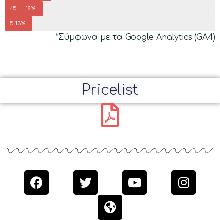
45-54
18%
55-64
13%
*Σύμφωνα με τα Google Analytics (GA4)
Pricelist