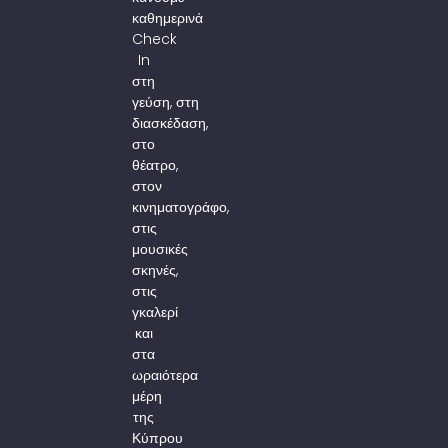
καθημερινά
Check
In
στη
γεύση, στη
διασκέδαση,
στο
θέατρο,
στον
κινηματογράφο,
στις
μουσικές
σκηνές,
στις
γκαλερί
και
στα
ωραιότερα
μέρη
της
Κύπρου